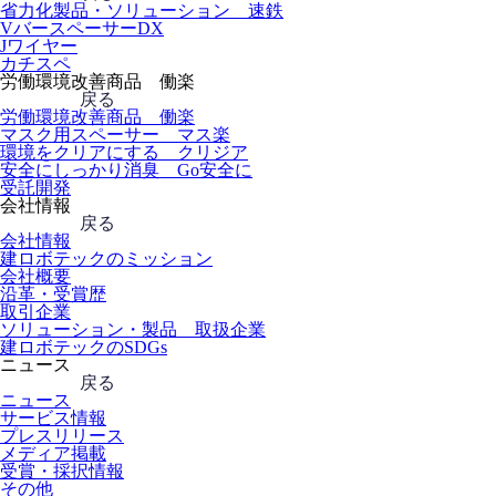
省力化製品・ソリューション 速鉄
VバースペーサーDX
Jワイヤー
カチスペ
労働環境改善商品 働楽
戻る
労働環境改善商品 働楽
マスク用スペーサー マス楽
環境をクリアにする クリジア
安全にしっかり消臭 Go安全に
受託開発
会社情報
戻る
会社情報
建ロボテックのミッション
会社概要
沿革・受賞歴
取引企業
ソリューション・製品 取扱企業
建ロボテックのSDGs
ニュース
戻る
ニュース
サービス情報
プレスリリース
メディア掲載
受賞・採択情報
その他