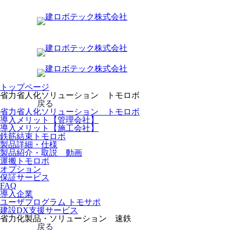
トップページ
省力省人化ソリューション トモロボ
戻る
省力省人化ソリューション トモロボ
導入メリット【管理会社】
導入メリット【施工会社】
鉄筋結束トモロボ
製品詳細・仕様
製品紹介・取説 動画
運搬トモロボ
オプション
保証サービス
FAQ
導入企業
ユーザプログラム トモサポ
建設DX支援サービス
省力化製品・ソリューション 速鉄
戻る