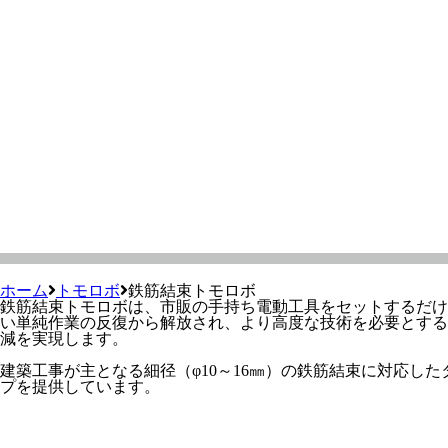
ホーム
トモロボ
鉄筋結束トモロボ
鉄筋結束トモロボは、市販の手持ち電動工具をセットするだけ
い単純作業の反復から解放され、より高度な技術を必要とする
減を実現します。
建築工事が主となる細径（φ10～16㎜）の鉄筋結束に対応し
プを提供しています。