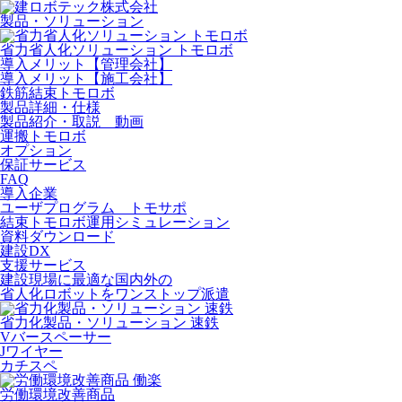
製品・ソリューション
省力省人化ソリューション トモロボ
導入メリット【管理会社】
導入メリット【施工会社】
鉄筋結束トモロボ
製品詳細・仕様
製品紹介・取説 動画
運搬トモロボ
オプション
保証サービス
FAQ
導入企業
ユーザプログラム トモサポ
結束トモロボ運用シミュレーション
資料ダウンロード
建設DX
支援サービス
建設現場に最適な国内外の
省人化ロボットをワンストップ派遣
省力化製品・ソリューション 速鉄
Vバースペーサー
Jワイヤー
カチスペ
労働環境改善商品