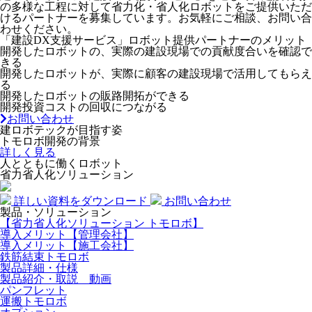
の多様な工程に対して省力化・省人化ロボットをご提供いただ
けるパートナーを募集しています。お気軽にご相談、お問い合
わせください。
「建設DX支援サービス」ロボット提供パートナーのメリット
開発したロボットの、実際の建設現場での貢献度合いを確認で
きる
開発したロボットが、実際に顧客の建設現場で活用してもらえ
る
開発したロボットの販路開拓ができる
開発投資コストの回収につながる
お問い合わせ
建ロボテックが目指す姿
トモロボ開発の背景
詳しく見る
人とともに働くロボット
省力省人化ソリューション
詳しい資料をダウンロード
お問い合わせ
製品・ソリューション
【省力省人化ソリューション トモロボ】
導入メリット【管理会社】
導入メリット【施工会社】
鉄筋結束トモロボ
製品詳細・仕様
製品紹介・取説 動画
パンフレット
運搬トモロボ