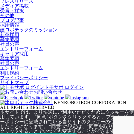
プレスリリース
メディア掲載
受賞・採択
その他
ブログ記事
採用情報
建ロボテックのミッション
新卒採用
募集要項
社員の声
エントリーフォーム
キャリア採用
募集要項
社員の声
エントリーフォーム
利用規約
プライバシーポリシー
サイトマップ
トモサポ ログイン
お問い合わせ
Facebook
Twitter
youtube
Instagram
KENROBOTECH CORPORATION
ALL RIGHTS RESERVED
本サイトでは、より快適にご利用いただくためにクッキーを使
用しています。 "同意"ボタンをクリックすると、プライバシ
ーポリシーに記載されている当サイトのクッキーの使用に同意
したことになります。 "同意"の設定は、"同意を取り消し "を
クリックすることでいつでも変更することができます。
同意す