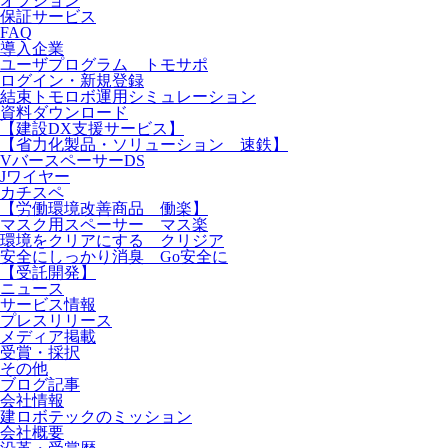
オプション
保証サービス
FAQ
導入企業
ユーザプログラム トモサポ
ログイン・新規登録
結束トモロボ運用シミュレーション
資料ダウンロード
【建設DX支援サービス】
【省力化製品・ソリューション 速鉄】
VバースペーサーDS
Jワイヤー
カチスペ
【労働環境改善商品 働楽】
マスク用スペーサー マス楽
環境をクリアにする クリジア
安全にしっかり消臭 Go安全に
【受託開発】
ニュース
サービス情報
プレスリリース
メディア掲載
受賞・採択
その他
ブログ記事
会社情報
建ロボテックのミッション
会社概要