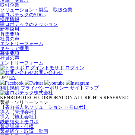
沿革・受賞歴
取引企業
ソリューション・製品 取扱企業
建ロボテックのSDGs
採用情報
建ロボテックのミッション
新卒採用
募集要項
社員の声
エントリーフォーム
キャリア採用
募集要項
社員の声
エントリーフォーム
トモサポ ログイン
お問い合わせ
JP
/
EN
Facebook
Twitter
youtube
Instagram
利用規約
プライバシーポリシー
サイトマップ
KENROBOTECH CORPORATION ALL RIGHTS RESERVED
製品・ソリューション
【省力省人化ソリューション トモロボ】
導入【管理会社】
導入【施工会社】
鉄筋結束トモロボ
製品詳細・仕様
製品紹介・取説 動画