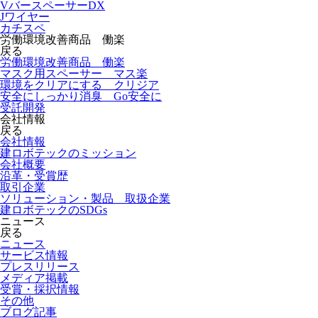
VバースペーサーDX
Jワイヤー
カチスペ
労働環境改善商品 働楽
戻る
労働環境改善商品 働楽
マスク用スペーサー マス楽
環境をクリアにする クリジア
安全にしっかり消臭 Go安全に
受託開発
会社情報
戻る
会社情報
建ロボテックのミッション
会社概要
沿革・受賞歴
取引企業
ソリューション・製品 取扱企業
建ロボテックのSDGs
ニュース
戻る
ニュース
サービス情報
プレスリリース
メディア掲載
受賞・採択情報
その他
ブログ記事