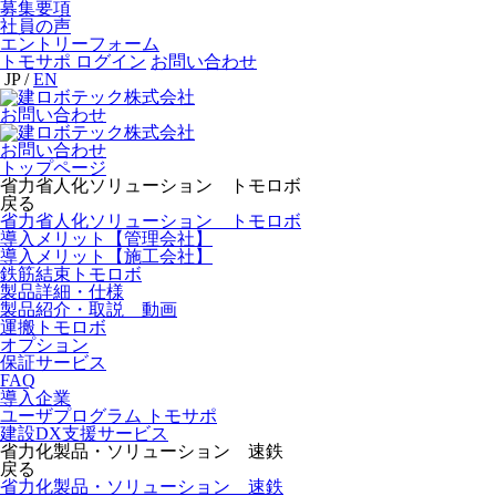
募集要項
社員の声
エントリーフォーム
トモサポ ログイン
お問い合わせ
JP
/
EN
お問い合わせ
お問い合わせ
トップページ
省力省人化ソリューション トモロボ
戻る
省力省人化ソリューション トモロボ
導入メリット【管理会社】
導入メリット【施工会社】
鉄筋結束トモロボ
製品詳細・仕様
製品紹介・取説 動画
運搬トモロボ
オプション
保証サービス
FAQ
導入企業
ユーザプログラム トモサポ
建設DX支援サービス
省力化製品・ソリューション 速鉄
戻る
省力化製品・ソリューション 速鉄