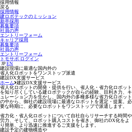
採用情報
戻る
採用情報
建ロボテックのミッション
新卒採用
募集要項
社員の声
エントリーフォーム
キャリア採用
募集要項
社員の声
エントリーフォーム
トモサポ ログイン
JP
EN
建設現場に最適な国内外の
省人化ロボットをワンストップ派遣
建設DX支援サービス
ホーム
建設DX支援サービス
省人化ロボットの開発・提供を行い、省人化・省力化ロボット
を知り尽くしている建ロボテックが自らの経験、目利き力、キ
ュレーション力を生かし、国内外の多種多様な省力化ロボット
の中から、御社の建設現場に最適なロボットを選定・提案。必
要な時期に、必要なロボットをワンストップで派遣します。
省力化・省人化ロボットについて自社自らリサーチする時間や
労力、そして、ロボット購入コストを省き、御社のDX化をよ
り簡単、より迅速に推進するご支援をします。
建設予定の建物構造や