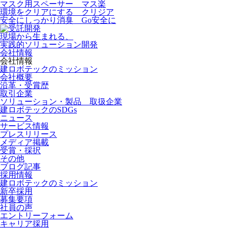
マスク用スペーサー マス楽
環境をクリアにする クリジア
安全にしっかり消臭 Go安全に
現場から生まれる、
実践的ソリューション開発
会社情報
会社情報
建ロボテックのミッション
会社概要
沿革・受賞歴
取引企業
ソリューション・製品 取扱企業
建ロボテックのSDGs
ニュース
サービス情報
プレスリリース
メディア掲載
受賞・採択
その他
ブログ記事
採用情報
建ロボテックのミッション
新卒採用
募集要項
社員の声
エントリーフォーム
キャリア採用