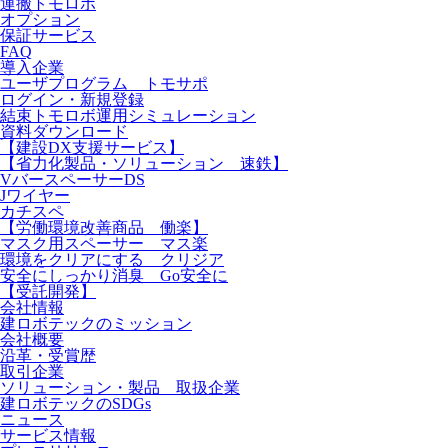
運搬トモロボ
オプション
保証サービス
FAQ
導入企業
ユーザプログラム トモサポ
ログイン・新規登録
結束トモロボ運用シミュレーション
資料ダウンロード
【建設DX支援サービス】
【省力化製品・ソリューション 速鉄】
VバースペーサーDS
Jワイヤー
カチスペ
【労働環境改善商品 働楽】
マスク用スペーサー マス楽
環境をクリアにする クリジア
安全にしっかり消臭 Go安全に
【受託開発】
会社情報
建ロボテックのミッション
会社概要
沿革・受賞歴
取引企業
ソリューション・製品 取扱企業
建ロボテックのSDGs
ニュース
サービス情報