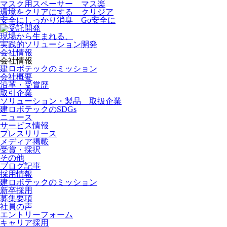
マスク用スペーサー マス楽
環境をクリアにする クリジア
安全にしっかり消臭 Go安全に
現場から生まれる、
実践的ソリューション開発
会社情報
会社情報
建ロボテックのミッション
会社概要
沿革・受賞歴
取引企業
ソリューション・製品 取扱企業
建ロボテックのSDGs
ニュース
サービス情報
プレスリリース
メディア掲載
受賞・採択
その他
ブログ記事
採用情報
建ロボテックのミッション
新卒採用
募集要項
社員の声
エントリーフォーム
キャリア採用