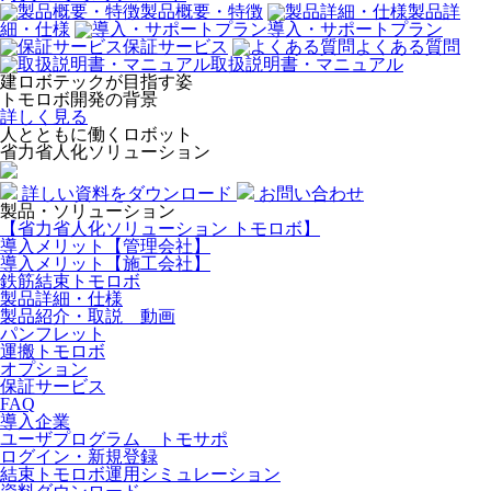
製品概要・特徴
製品詳
細・仕様
導入・サポートプラン
保証サービス
よくある質問
取扱説明書・マニュアル
建ロボテックが目指す姿
トモロボ開発の背景
詳しく見る
人とともに働くロボット
省力省人化ソリューション
詳しい資料をダウンロード
お問い合わせ
製品・ソリューション
【省力省人化ソリューション トモロボ】
導入メリット【管理会社】
導入メリット【施工会社】
鉄筋結束トモロボ
製品詳細・仕様
製品紹介・取説 動画
パンフレット
運搬トモロボ
オプション
保証サービス
FAQ
導入企業
ユーザプログラム トモサポ
ログイン・新規登録
結束トモロボ運用シミュレーション