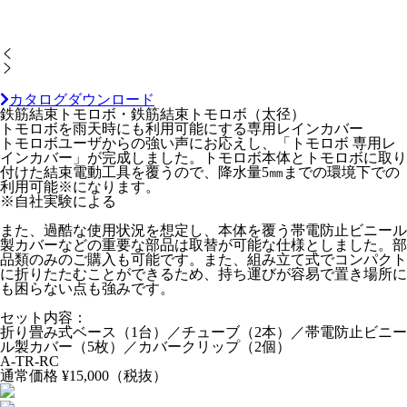
カタログダウンロード
鉄筋結束トモロボ・鉄筋結束トモロボ（太径）
トモロボを雨天時にも利用可能にする専用レインカバー
トモロボユーザからの強い声にお応えし、「トモロボ 専用レ
インカバー」が完成しました。トモロボ本体とトモロボに取り
付けた結束電動工具を覆うので、降水量5㎜までの環境下での
利用可能※になります。
※自社実験による
また、過酷な使用状況を想定し、本体を覆う帯電防止ビニール
製カバーなどの重要な部品は取替が可能な仕様としました。部
品類のみのご購入も可能です。また、組み立て式でコンパクト
に折りたたむことができるため、持ち運びが容易で置き場所に
も困らない点も強みです。
セット内容：
折り畳み式ベース（1台）／チューブ（2本）／帯電防止ビニー
ル製カバー（5枚）／カバークリップ（2個）
A-TR-RC
通常価格
¥15,000
（税抜）