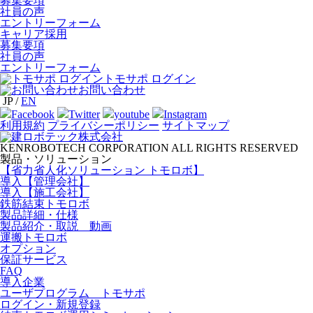
募集要項
社員の声
エントリーフォーム
キャリア採用
募集要項
社員の声
エントリーフォーム
トモサポ ログイン
お問い合わせ
JP
/
EN
Facebook
Twitter
youtube
Instagram
利用規約
プライバシーポリシー
サイトマップ
KENROBOTECH CORPORATION ALL RIGHTS RESERVED
製品・ソリューション
【省力省人化ソリューション トモロボ】
導入【管理会社】
導入【施工会社】
鉄筋結束トモロボ
製品詳細・仕様
製品紹介・取説 動画
運搬トモロボ
オプション
保証サービス
FAQ
導入企業
ユーザプログラム トモサポ
ログイン・新規登録