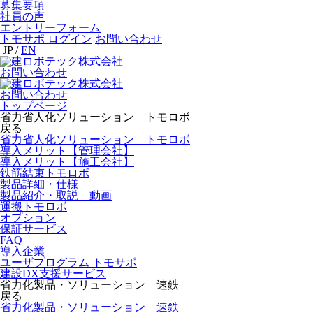
募集要項
社員の声
エントリーフォーム
トモサポ ログイン
お問い合わせ
JP
/
EN
お問い合わせ
お問い合わせ
トップページ
省力省人化ソリューション トモロボ
戻る
省力省人化ソリューション トモロボ
導入メリット【管理会社】
導入メリット【施工会社】
鉄筋結束トモロボ
製品詳細・仕様
製品紹介・取説 動画
運搬トモロボ
オプション
保証サービス
FAQ
導入企業
ユーザプログラム トモサポ
建設DX支援サービス
省力化製品・ソリューション 速鉄
戻る
省力化製品・ソリューション 速鉄