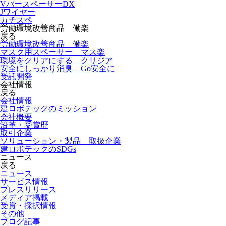
VバースペーサーDX
Jワイヤー
カチスペ
労働環境改善商品 働楽
戻る
労働環境改善商品 働楽
マスク用スペーサー マス楽
環境をクリアにする クリジア
安全にしっかり消臭 Go安全に
受託開発
会社情報
戻る
会社情報
建ロボテックのミッション
会社概要
沿革・受賞歴
取引企業
ソリューション・製品 取扱企業
建ロボテックのSDGs
ニュース
戻る
ニュース
サービス情報
プレスリリース
メディア掲載
受賞・採択情報
その他
ブログ記事