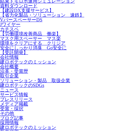
結束トモロボ運用シミュレーション
資料ダウンロード
【建設DX支援サービス】
【省力化製品・ソリューション 速鉄】
VバースペーサーDS
Jワイヤー
カチスペ
【労働環境改善商品 働楽】
マスク用スペーサー マス楽
環境をクリアにする クリジア
安全にしっかり消臭 Go安全に
【受託開発】
会社情報
建ロボテックのミッション
会社概要
沿革・受賞歴
取引企業
ソリューション・製品 取扱企業
建ロボテックのSDGs
ニュース
サービス情報
プレスリリース
メディア掲載
受賞・採択
その他
ブログ記事
採用情報
建ロボテックのミッション