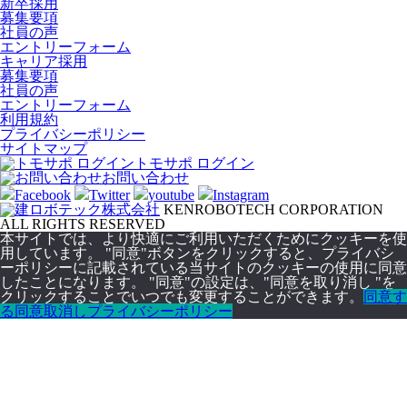
新卒採用
募集要項
社員の声
エントリーフォーム
キャリア採用
募集要項
社員の声
エントリーフォーム
利用規約
プライバシーポリシー
サイトマップ
トモサポ ログイン
お問い合わせ
Facebook
Twitter
youtube
Instagram
KENROBOTECH CORPORATION
ALL RIGHTS RESERVED
本サイトでは、より快適にご利用いただくためにクッキーを使
用しています。 "同意"ボタンをクリックすると、プライバシ
ーポリシーに記載されている当サイトのクッキーの使用に同意
したことになります。 "同意"の設定は、"同意を取り消し "を
クリックすることでいつでも変更することができます。
同意す
る
同意取消し
プライバシーポリシー