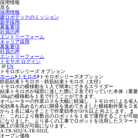
採用情報
戻る
採用情報
建ロボテックのミッション
新卒採用
募集要項
社員の声
エントリーフォーム
キャリア採用
募集要項
社員の声
エントリーフォーム
トモサポ ログイン
JP
EN
トモロボシリーズ オプション
ホーム
トモロボ
トモロボシリーズオプション
鉄筋結束トモロボ・鉄筋結束トモロボ（太径）
トモロボの横移動を１人で簡単にできるスライダー
結束トモロボが端部に達した際に２名で行っていた本体（重量
38kgの横移動を１名で行うことができます。
オペレーターの作業ロスを大幅に軽減し、トモロボによる省人
化効果を高めるために開発を進めてきました横移動作業を２名
から１名に減らすことで作業効率が10％以上 向上します。ま
た、これにより複数台のロボットを１名で運用することが可能
になりました。より多くの工事でロボットを活用したスマート
施工の実現が可能になります。
A-TR-SD2/A-TR-SD2L
オープン価格