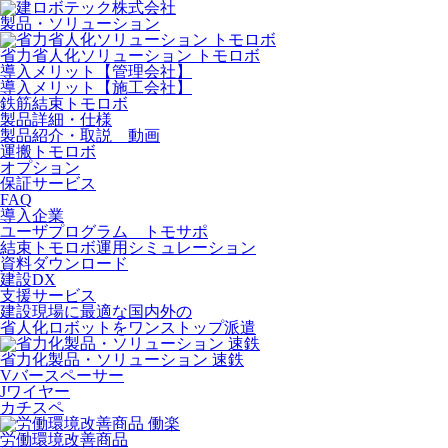
製品・ソリューション
省力省人化ソリューション トモロボ
導入メリット【管理会社】
導入メリット【施工会社】
鉄筋結束トモロボ
製品詳細・仕様
製品紹介・取説 動画
運搬トモロボ
オプション
保証サービス
FAQ
導入企業
ユーザプログラム トモサポ
結束トモロボ運用シミュレーション
資料ダウンロード
建設DX
支援サービス
建設現場に最適な国内外の
省人化ロボットをワンストップ派遣
省力化製品・ソリューション 速鉄
Vバースペーサー
Jワイヤー
カチスペ
労働環境改善商品