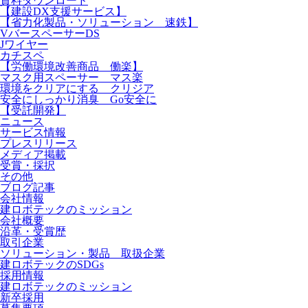
資料ダウンロード
【建設DX支援サービス】
【省力化製品・ソリューション 速鉄】
VバースペーサーDS
Jワイヤー
カチスペ
【労働環境改善商品 働楽】
マスク用スペーサー マス楽
環境をクリアにする クリジア
安全にしっかり消臭 Go安全に
【受託開発】
ニュース
サービス情報
プレスリリース
メディア掲載
受賞・採択
その他
ブログ記事
会社情報
建ロボテックのミッション
会社概要
沿革・受賞歴
取引企業
ソリューション・製品 取扱企業
建ロボテックのSDGs
採用情報
建ロボテックのミッション
新卒採用