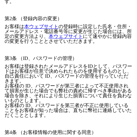
す。
第2条 （登録内容の変更）
お客様は
本ウェブサイト
の登録時に設定した氏名・住所・
メールアドレス・電話番号等に変更が生じた場合には、所
定の変更方法より、
本ウェブサイト
にて速やかに登録内容
の変更を行うこととさせていただきます。
第3条 （ID、パスワードの管理）
お客様は登録されたメールアドレスをIDとして、パスワー
ドはお客様が任意で決められたものを使用するものとし、
自己責任において ID、パスワードの管理を行っていただ
きます。
お客様の ID、パスワードが第三者によって不正使用され
て損害が生じた場合でも弊社の責めに帰すべき事由がある
場合を除き、それにより生じた損害について責任を負わな
いものとします。
お客様の ID、パスワードを第三者が不正に使用している
ことをお客様が知った場合は、直ちに幣社に連絡していた
だくこととします。
第4条 （お客様情報の使用に関する同意）