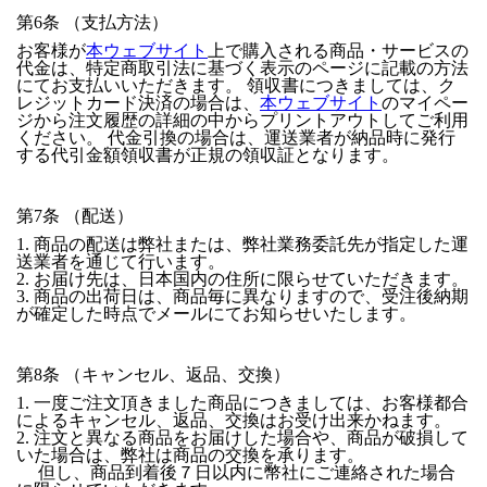
第6条 （支払方法）
お客様が
本ウェブサイト
上で購入される商品・サービスの
代金は、特定商取引法に基づく表示のページに記載の方法
にてお支払いいただきます。 領収書につきましては、ク
レジットカード決済の場合は、
本ウェブサイト
のマイペー
ジから注文履歴の詳細の中からプリントアウトしてご利用
ください。 代金引換の場合は、運送業者が納品時に発行
する代引金額領収書が正規の領収証となります。
第7条 （配送）
1. 商品の配送は弊社または、弊社業務委託先が指定した運
送業者を通じて行います。
2. お届け先は、日本国内の住所に限らせていただきます。
3. 商品の出荷日は、商品毎に異なりますので、受注後納期
が確定した時点でメールにてお知らせいたします。
第8条 （キャンセル、返品、交換）
1. 一度ご注文頂きました商品につきましては、お客様都合
によるキャンセル、返品、交換はお受け出来かねます。
2. 注文と異なる商品をお届けした場合や、商品が破損して
いた場合は、弊社は商品の交換を承ります。
但し、商品到着後７日以内に幣社にご連絡された場合