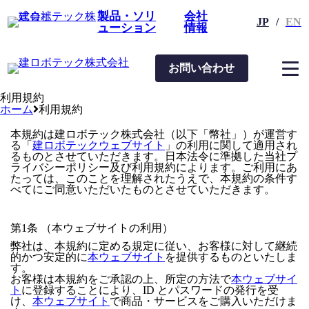
製品・ソリ
会社
JP
/
EN
ューション
情報
お問い合わせ
利用規約
ホーム
利用規約
本規約は建ロボテック株式会社（以下「幣社」）が運営す
る「
建ロボテックウェブサイト
」の利用に関して適用され
るものとさせていただきます。日本法令に準拠した当社プ
ライバシーポリシー及び利用規約によります。ご利用にあ
たっては、このことを理解されたうえで、本規約の条件す
べてにご同意いただいたものとさせていただきます。
第1条 （本ウェブサイトの利用）
弊社は、本規約に定める規定に従い、お客様に対して継続
的かつ安定的に
本ウェブサイト
を提供するものといたしま
す。
お客様は本規約をご承認の上、所定の方法で
本ウェブサイ
ト
に登録することにより、ID とパスワードの発行を受
け、
本ウェブサイト
で商品・サービスをご購入いただけま