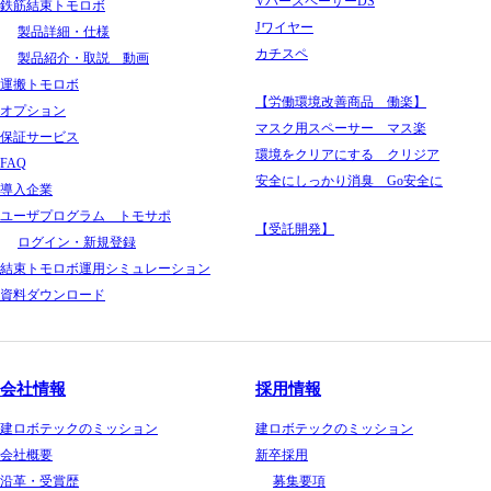
VバースペーサーDS
鉄筋結束トモロボ
Jワイヤー
製品詳細・仕様
カチスペ
製品紹介・取説 動画
運搬トモロボ
【労働環境改善商品 働楽】
オプション
マスク用スペーサー マス楽
保証サービス
環境をクリアにする クリジア
FAQ
安全にしっかり消臭 Go安全に
導入企業
ユーザプログラム トモサポ
【受託開発】
ログイン・新規登録
結束トモロボ運用シミュレーション
資料ダウンロード
会社情報
採用情報
建ロボテックのミッション
建ロボテックのミッション
会社概要
新卒採用
沿革・受賞歴
募集要項