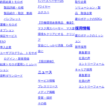
VバースペーサーDS
鉄筋結束トモロボ
取引企業
Jワイヤー
製品詳細・仕様
ソリューション・製
カチスペ
製品紹介・取説 動画
品 取扱企業
パンフレット
建ロボテックのSDGs
【労働環境改善商品 働楽】
運搬トモロボ
採用情報
マスク用スペーサー マス楽
オプション
環境をクリアにする クリジ
建ロボテックのミッシ
保証サービス
ア
ョン
FAQ
安全にしっかり消臭 Go安
新卒採用
導入企業
全に
募集要項
ユーザプログラム トモサポ
社員の声
ログイン・新規登録
【受託開発】
エントリーフォーム
結束トモロボ運用シミュレー
キャリア採用
ション
ニュース
募集要項
資料ダウンロード
サービス情報
社員の声
プレスリリース
エントリーフォーム
メディア掲載
受賞・採択
その他