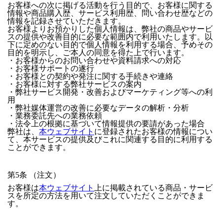
お客様への次に掲げる活動を行う目的で、お客様に関する
情報や商品購入歴、サービス利用歴、問い合わせ歴などの
情報を記録させていただきます。
お客様よりお預かりした個人情報は、弊社の商品やサービ
スの提供や改善目的に必要な範囲内で利用いたします。以
下に定めのない目的で個人情報を利用する場合、予めその
目的を明示し、ご本人の同意を得た上で行います。
・お客様からのお問い合わせや資料請求への対応
・お客様サポートの遂行
・お客様との契約や発注に関する手続きや連絡
・お客様に対する弊社サービスの案内
・弊社サービス開発・改善およびマーケティング等への利
用
・弊社媒体運営の改善に必要なデータの解析・分析
・業務委託先への業務依頼
・法令上の根拠に基づいて情報提供の要請があった場合
弊社は、
本ウェブサイト
に登録されたお客様の情報につい
て、本サービスの提供及びこれに関連する目的に利用する
ことができます。
第5条 （注文）
お客様は
本ウェブサイト
上に掲載されている商品・サービ
スを所定の方法を用いて注文していただくことができま
す。