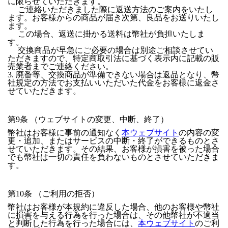
に限らせていただきます。
ご連絡いただきました際に返送方法のご案内をいたし
ます。お客様からの商品が届き次第、良品をお送りいたし
ます。
この場合、返送に掛かる送料は幣社が負担いたしま
す。
交換商品が早急にご必要の場合は別途ご相談させてい
ただきますので、特定商取引法に基づく表示内に記載の販
売業者までご連絡ください。
3. 廃番等、交換商品が準備できない場合は返品となり、幣
社規定の方法でお支払いいただいた代金をお客様に返金さ
せていただきます。
第9条 （ウェブサイトの変更、中断、終了）
幣社はお客様に事前の通知なく
本ウェブサイト
の内容の変
更・追加、またはサービスの中断・終了ができるものとさ
せていただきます。その結果、お客様が損害を被った場合
でも幣社は一切の責任を負わないものとさせていただきま
す。
第10条 （ご利用の拒否）
幣社はお客様が本規約に違反した場合、他のお客様や幣社
に損害を与える行為を行った場合は、その他幣社が不適当
と判断した行為を行った場合には、
本ウェブサイト
のご利