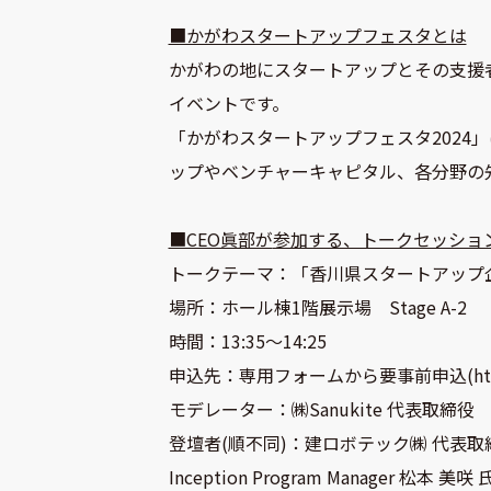
■かがわスタートアップフェスタとは
かがわの地にスタートアップとその支援
イベントです。
「かがわスタートアップフェスタ202
ップやベンチャーキャピタル、各分野の
■CEO眞部が
参加する、トークセッショ
トークテーマ：「香川県スタートアップ企
場所：ホール棟1階展示場 Stage A-2
時間：13:35〜14:25
申込先：専用フォームから要事前申込(
ht
モデレーター：㈱Sanukite 代表取締役
登壇者(順不同)：建ロボテック㈱ 代表取締役社長
Inception Program Manager