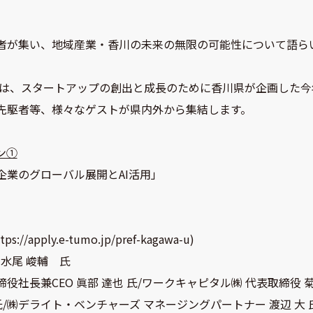
者が集い、地域産業・香川の未来の無限の可能性について語ら
4」は、スタートアップの創出と成長のために香川県が企画した
先駆者等、様々なゲストが県内外から集結します。
ン①
業のグローバル展開とAI活用」
tps://apply.e-tumo.jp/pref-kagawa-u
)
 水尾 峻輔 氏
兼CEO 眞部 達也 氏/ワークキャピタル㈱ 代表取締役 菊岡 翔太 氏/
 松本 美咲 氏/㈱デライト・ベンチャーズ マネージングパートナー 渡辺 大 