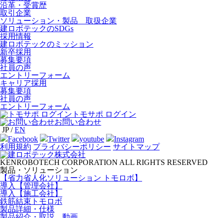
沿革・受賞歴
取引企業
ソリューション・製品 取扱企業
建ロボテックのSDGs
採用情報
建ロボテックのミッション
新卒採用
募集要項
社員の声
エントリーフォーム
キャリア採用
募集要項
社員の声
エントリーフォーム
トモサポ ログイン
お問い合わせ
JP
/
EN
Facebook
Twitter
youtube
Instagram
利用規約
プライバシーポリシー
サイトマップ
KENROBOTECH CORPORATION ALL RIGHTS RESERVED
製品・ソリューション
【省力省人化ソリューション トモロボ】
導入【管理会社】
導入【施工会社】
鉄筋結束トモロボ
製品詳細・仕様
製品紹介・取説 動画