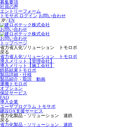
募集要項
社員の声
エントリーフォーム
トモサポ ログイン
お問い合わせ
JP
/
EN
お問い合わせ
お問い合わせ
トップページ
省力省人化ソリューション トモロボ
戻る
省力省人化ソリューション トモロボ
導入メリット【管理会社】
導入メリット【施工会社】
鉄筋結束トモロボ
製品詳細・仕様
製品紹介・取説 動画
運搬トモロボ
オプション
保証サービス
FAQ
導入企業
ユーザプログラム トモサポ
建設DX支援サービス
省力化製品・ソリューション 速鉄
戻る
省力化製品・ソリューション 速鉄