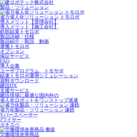
製品・ソリューション
省力省人化ソリューション トモロボ
導入メリット【管理会社】
導入メリット【施工会社】
鉄筋結束トモロボ
製品詳細・仕様
製品紹介・取説 動画
運搬トモロボ
オプション
保証サービス
FAQ
導入企業
ユーザプログラム トモサポ
結束トモロボ運用シミュレーション
資料ダウンロード
建設DX
支援サービス
建設現場に最適な国内外の
省人化ロボットをワンストップ派遣
省力化製品・ソリューション 速鉄
Vバースペーサー
Jワイヤー
カチスペ
労働環境改善商品