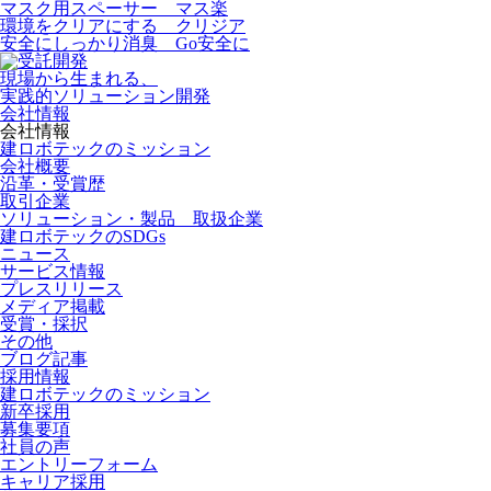
マスク用スペーサー マス楽
環境をクリアにする クリジア
安全にしっかり消臭 Go安全に
現場から生まれる、
実践的ソリューション開発
会社情報
会社情報
建ロボテックのミッション
会社概要
沿革・受賞歴
取引企業
ソリューション・製品 取扱企業
建ロボテックのSDGs
ニュース
サービス情報
プレスリリース
メディア掲載
受賞・採択
その他
ブログ記事
採用情報
建ロボテックのミッション
新卒採用
募集要項
社員の声
エントリーフォーム
キャリア採用