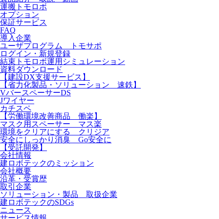
運搬トモロボ
オプション
保証サービス
FAQ
導入企業
ユーザプログラム トモサポ
ログイン・新規登録
結束トモロボ運用シミュレーション
資料ダウンロード
【建設DX支援サービス】
【省力化製品・ソリューション 速鉄】
VバースペーサーDS
Jワイヤー
カチスペ
【労働環境改善商品 働楽】
マスク用スペーサー マス楽
環境をクリアにする クリジア
安全にしっかり消臭 Go安全に
【受託開発】
会社情報
建ロボテックのミッション
会社概要
沿革・受賞歴
取引企業
ソリューション・製品 取扱企業
建ロボテックのSDGs
ニュース
サービス情報