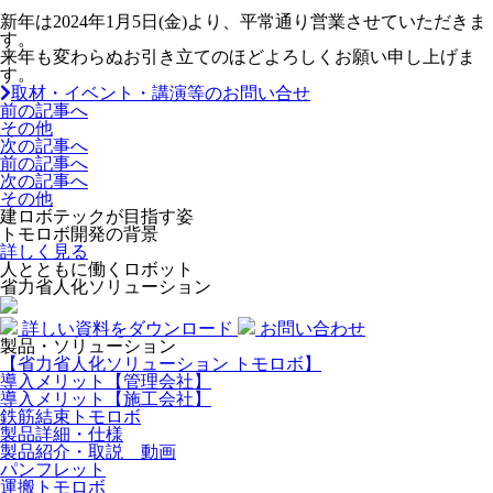
新年は2024年1月5日(金)より、平常通り営業させていただきま
す。
来年も変わらぬお引き立てのほどよろしくお願い申し上げま
す。
取材・イベント・講演等のお問い合せ
前の記事へ
その他
次の記事へ
前の記事へ
次の記事へ
その他
建ロボテックが目指す姿
トモロボ開発の背景
詳しく見る
人とともに働くロボット
省力省人化ソリューション
詳しい資料をダウンロード
お問い合わせ
製品・ソリューション
【省力省人化ソリューション トモロボ】
導入メリット【管理会社】
導入メリット【施工会社】
鉄筋結束トモロボ
製品詳細・仕様
製品紹介・取説 動画
パンフレット
運搬トモロボ