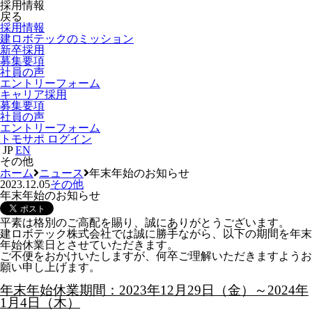
採用情報
戻る
採用情報
建ロボテックのミッション
新卒採用
募集要項
社員の声
エントリーフォーム
キャリア採用
募集要項
社員の声
エントリーフォーム
トモサポ ログイン
JP
EN
その他
ホーム
ニュース
年末年始のお知らせ
2023.12.05
その他
年末年始のお知らせ
平素は格別のご高配を賜り、誠にありがとうございます。
建ロボテック株式会社では誠に勝手ながら、以下の期間を年末
年始休業日とさせていただきます。
ご不便をおかけいたしますが、何卒ご理解いただきますようお
願い申し上げます。
年末年始休業期間：2023年12月29日（金）～2024年
1月4日（木）