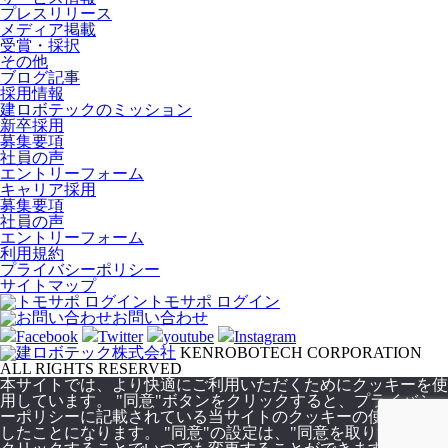
プレスリリース
メディア掲載
受賞・採択
その他
ブログ記事
採用情報
建ロボテックのミッション
新卒採用
募集要項
社員の声
エントリーフォーム
キャリア採用
募集要項
社員の声
エントリーフォーム
利用規約
プライバシーポリシー
サイトマップ
トモサポ ログイン
お問い合わせ
Facebook
Twitter
youtube
Instagram
KENROBOTECH CORPORATION
ALL RIGHTS RESERVED
本サイトでは、より快適にご利用いただくためにクッキーを使
用しています。 "同意"ボタンをクリックすると、プライバシ
ーポリシーに記載されている当サイトのクッキーの使用に同意
したことになります。 "同意"の設定は、"同意を取り消し "を