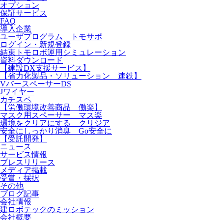
オプション
保証サービス
FAQ
導入企業
ユーザプログラム トモサポ
ログイン・新規登録
結束トモロボ運用シミュレーション
資料ダウンロード
【建設DX支援サービス】
【省力化製品・ソリューション 速鉄】
VバースペーサーDS
Jワイヤー
カチスペ
【労働環境改善商品 働楽】
マスク用スペーサー マス楽
環境をクリアにする クリジア
安全にしっかり消臭 Go安全に
【受託開発】
ニュース
サービス情報
プレスリリース
メディア掲載
受賞・採択
その他
ブログ記事
会社情報
建ロボテックのミッション
会社概要