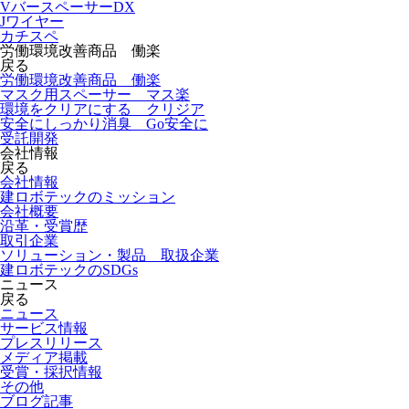
VバースペーサーDX
Jワイヤー
カチスペ
労働環境改善商品 働楽
戻る
労働環境改善商品 働楽
マスク用スペーサー マス楽
環境をクリアにする クリジア
安全にしっかり消臭 Go安全に
受託開発
会社情報
戻る
会社情報
建ロボテックのミッション
会社概要
沿革・受賞歴
取引企業
ソリューション・製品 取扱企業
建ロボテックのSDGs
ニュース
戻る
ニュース
サービス情報
プレスリリース
メディア掲載
受賞・採択情報
その他
ブログ記事