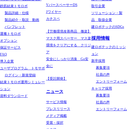
VバースペーサーDS
鉄筋結束トモロボ
取引企業
Jワイヤー
製品詳細・仕様
ソリューション・製
カチスペ
製品紹介・取説 動画
品 取扱企業
パンフレット
建ロボテックのSDGs
【労働環境改善商品 働楽】
運搬トモロボ
採用情報
マスク用スペーサー マス楽
オプション
環境をクリアにする クリジ
建ロボテックのミッシ
保証サービス
ア
ョン
FAQ
安全にしっかり消臭 Go安
新卒採用
導入企業
全に
募集要項
ユーザプログラム トモサポ
社員の声
ログイン・新規登録
【受託開発】
エントリーフォーム
結束トモロボ運用シミュレー
キャリア採用
ション
ニュース
募集要項
資料ダウンロード
サービス情報
社員の声
プレスリリース
エントリーフォーム
メディア掲載
受賞・採択