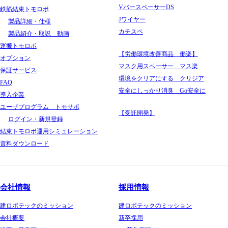
VバースペーサーDS
鉄筋結束トモロボ
Jワイヤー
製品詳細・仕様
カチスペ
製品紹介・取説 動画
運搬トモロボ
【労働環境改善商品 働楽】
オプション
マスク用スペーサー マス楽
保証サービス
環境をクリアにする クリジア
FAQ
安全にしっかり消臭 Go安全に
導入企業
ユーザプログラム トモサポ
【受託開発】
ログイン・新規登録
結束トモロボ運用シミュレーション
資料ダウンロード
会社情報
採用情報
建ロボテックのミッション
建ロボテックのミッション
会社概要
新卒採用