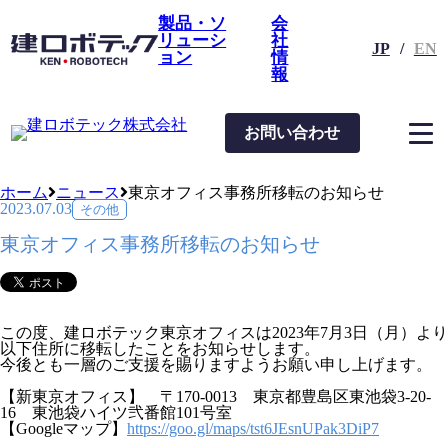
製品・ソ
会
リューシ
社
JP
/
EN
ョン
情
報
お問い合わせ
その他
ホーム
ニュース
東京オフィス事務所移転のお知らせ
2023.07.03
その他
東京オフィス事務所移転のお知らせ
この度、建ロボテック東京オフィスは2023年7月3日（月）より
以下住所に移転したことをお知らせします。
今後とも一層のご支援を賜りますようお願い申し上げます。
【新東京オフィス】 〒170-0013 東京都豊島区東池袋3-20-
16 東池袋ハイツ弐番館101号室
【Googleマップ】
https://goo.gl/maps/tst6JEsnUPak3DiP7