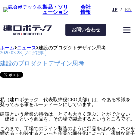
製品・ソリ
会社
JP
/
EN
ューション
情報
お問い合わせ
ブログ記事
ホーム
ニュース
建設のプロダクトデザイン思考
2020.03.28
ブログ記事
建設のプロダクトデザイン思考
私（建ロボテック 代表取締役CEO眞部）は、今ある常識を
疑ってみる事をルーティーンにしています。
建設という産業の特徴は、とても大きく運ぶことができない
「建物」という商品を、その場で製造するというところです。
これまで、工場でのライン製造のように部品をはめる・ネジを
締める・包装するといった作業の細分化によって、複雑な電子