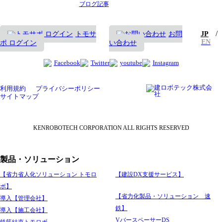
ブログ記事
/
トモサ
お問
JP
EN
ポ ログイン
い合わせ
Facebook
Twitter
youtube
Instagram
利用規約
プライバシーポリシー
サイトマップ
KENROBOTECH CORPORATION ALL RIGHTS RESERVED
製品・ソリューション
【省力省人化ソリューション トモロ
【建設DX支援サービス】
ボ】
【省力化製品・ソリューション 速
導入【管理会社】
鉄】
導入【施工会社】
VバースペーサーDS
鉄筋結束トモロボ