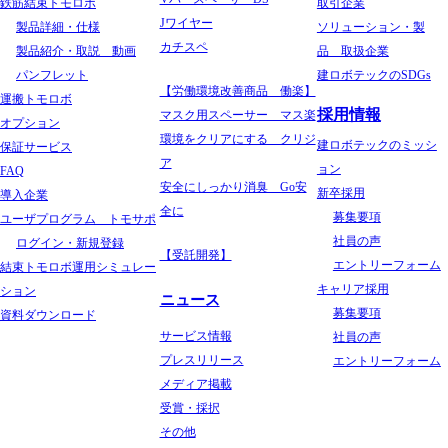
鉄筋結束トモロボ
取引企業
Jワイヤー
製品詳細・仕様
ソリューション・製
カチスペ
製品紹介・取説 動画
品 取扱企業
パンフレット
建ロボテックのSDGs
【労働環境改善商品 働楽】
運搬トモロボ
採用情報
マスク用スペーサー マス楽
オプション
環境をクリアにする クリジ
建ロボテックのミッシ
保証サービス
ア
ョン
FAQ
安全にしっかり消臭 Go安
新卒採用
導入企業
全に
募集要項
ユーザプログラム トモサポ
社員の声
ログイン・新規登録
【受託開発】
エントリーフォーム
結束トモロボ運用シミュレー
キャリア採用
ション
ニュース
募集要項
資料ダウンロード
サービス情報
社員の声
プレスリリース
エントリーフォーム
メディア掲載
受賞・採択
その他