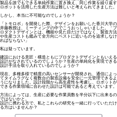
製品を誰でもできる単純作業に置き換え、同じ作業を繰り返す
ロボットを活用した生産方法は難しいと考えられてきました。
しかし、本当に不可能なのでしょうか？
「トモロボ」を開発した際、デザインをお願いした香川大学の
井藤教授は、ミーティングの中でこうおっしゃいました。「プ
ロダクトデザインとは、機能や見た目だけではなく、製造方法
や生産コストも鑑みて全方向にベストに近いものを追求しなけ
ればならない」
私は疑っています。
建設における意匠・構造ともにプロダクトデザインともいえる
設計がなされているのでしょうか？生産の単純化を実現できる
設計手法を取り入れているのでしょうか？
現在、多種多様で精度の高いセンサーが開発され、通信によっ
てタイムラグなく複数台の製造設備を安全に一元管理できるよ
うになりました。設計段階から高生産性を考慮し、ロボットが
できる作業領域に合わせた設計は可能であると考えています。
方法によっては、生産に必要な作業員数を半分以下に出来るの
ではないかと。
設計に携わる方で、私とこれらの研究を一緒に行っていただけ
る方はいませんか？