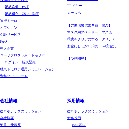
Jワイヤー
製品詳細・仕様
カチスペ
製品紹介・取説 動画
運搬トモロボ
【労働環境改善商品 働楽】
オプション
マスク用スペーサー マス楽
保証サービス
環境をクリアにする クリジア
FAQ
安全にしっかり消臭 Go安全に
導入企業
ユーザプログラム トモサポ
【受託開発】
ログイン・新規登録
結束トモロボ運用シミュレーション
資料ダウンロード
会社情報
採用情報
建ロボテックのミッション
建ロボテックのミッション
会社概要
新卒採用
沿革・受賞歴
募集要項